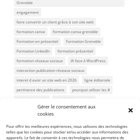
Grenoble
engagement
faire convertir un client grâce à son site web
formation canva
formation canva grenoble
Formation en présentiel
Formation Grenoble
Formation LinkedIn
formation présentiel
formation réseaux sociaux
IA face à WordPress
interaction publication réseaux sociaux
interet d avoir un site web en 2026
ligne éditoriale
pertinence des publications
pourquoi utiliser les #
recherche google
role de l IA et site web
Gérer le consentement aux
référencement
Référencement Google
cookies
référencement naturel
Réseaux sociaux 2026
Pour offrir les meilleures expériences, nous utilisons des technologies
secrets algorithmes facebook
seo
SEO et IA
telles que les cookies pour stocker et/ou accéder aux informations des
appareils. Le fait de consentir à ces technologies nous permettra de
Site internet WordPress Meylan
site vitrine