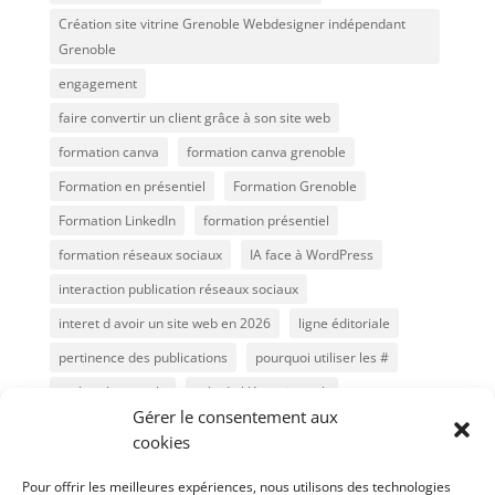
Création site vitrine Grenoble Webdesigner indépendant
Grenoble
engagement
faire convertir un client grâce à son site web
formation canva
formation canva grenoble
Formation en présentiel
Formation Grenoble
Formation LinkedIn
formation présentiel
formation réseaux sociaux
IA face à WordPress
interaction publication réseaux sociaux
interet d avoir un site web en 2026
ligne éditoriale
pertinence des publications
pourquoi utiliser les #
recherche google
role de l IA et site web
Gérer le consentement aux
référencement
Référencement Google
cookies
référencement naturel
Réseaux sociaux 2026
Pour offrir les meilleures expériences, nous utilisons des technologies
secrets algorithmes facebook
seo
SEO et IA